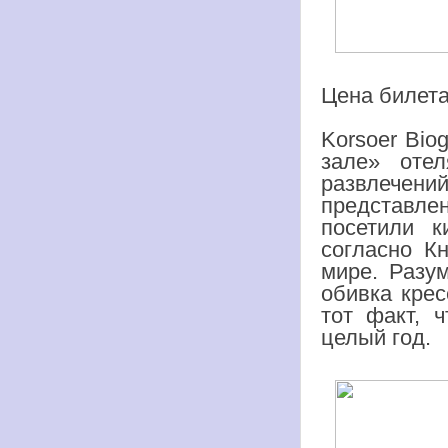
Цена билета:
Korsoеr Bio
зале» оте
развлечени
представлен
посетили
к
согласно К
мире. Разу
обивка крес
тот факт, 
целый год.