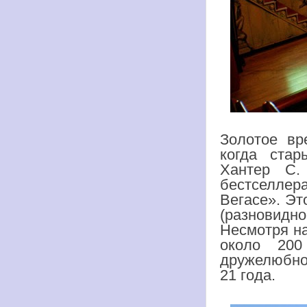
Золотое вре
когда стар
Хантер С.
бестселлера
Вегасе». Эт
(разновидн
Несмотря на
около 200
дружелюбно 
21 года.