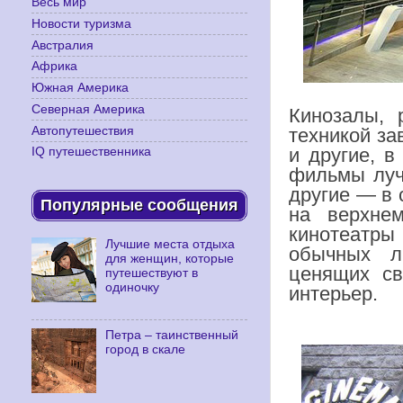
Весь мир
Новости туризма
Австралия
Африка
Южная Америка
Северная Америка
Кинозалы, 
Автопутешествия
техникой з
и другие, в
IQ путешественника
фильмы луч
другие — в 
Популярные сообщения
на верхне
кинотеатры 
Лучшие места отдыха
обычных л
для женщин, которые
ценящих св
путешествуют в
одиночку
интерьер.
Петра – таинственный
город в скале