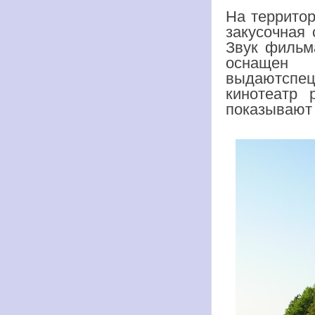
На территор
закусочная 
Звук фильма
оснащен
выдаютспеци
кинотеатр 
показывают