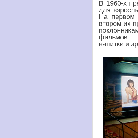
В 1960-х п
для взросл
На первом 
втором их п
поклонникам
фильмов п
напитки и э