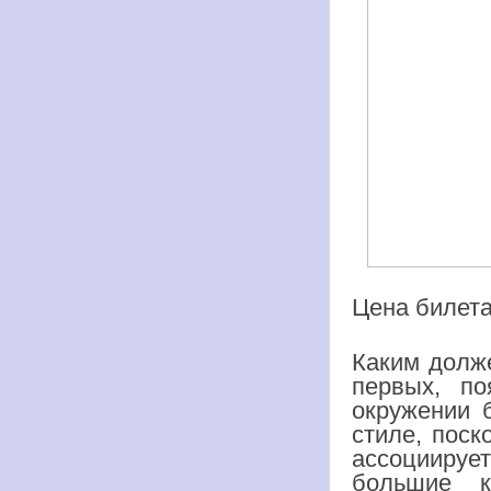
Цена билета
Каким долже
первых, по
окружении б
стиле, поск
ассоцииру
большие к