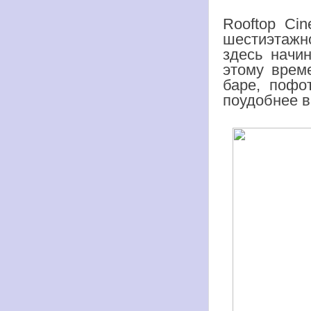
Rooftop Ci
шестиэтажно
здесь начи
этому време
баре, пофо
поудобнее в